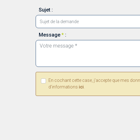
Sujet :
Message
*
:
En cochant cette case, j'accepte que mes donnée
d'informations
ici
.