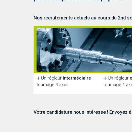
Nos recrutements actuels au cours du 2nd s
➕ Un régleur
intermédiaire
➕ Un régleur
e
tournage 4 axes
tournage 4 ax
Votre candidature nous intéresse ! Envoyez 