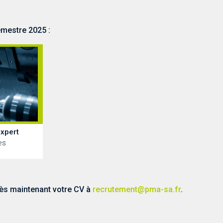
emestre 2025 :
xpert
es
dès maintenant votre CV à
recrutement@pma-sa.fr
.