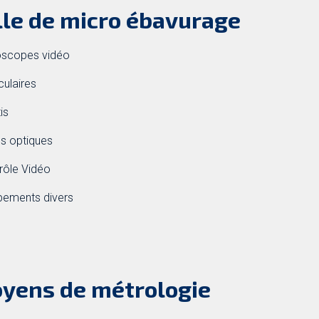
lle de micro ébavurage
oscopes vidéo
culaires
is
es optiques
rôle Vidéo
ipements divers
yens de métrologie