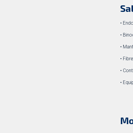
Sa
• End
• Bino
• Mant
• Fibr
• Cont
• Equ
Mo